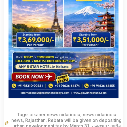
Tags:
bikaner news nidarindia
,
news nidarindia
news
,
Rajasthan: Rebate will be given on depositing
urban development tax by March 31
,
राजस्थान : नगरीय