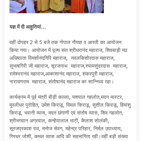
यज्ञ में दी आहुतियां…
वहीं दोपहर 2 से 5 बजे तक गोपाल गौयज्ञ व आरती का आयोजन
किया गया। आयोजन में पूज्य संत श्रीधरानंद महाराज, शिवबाड़ी मठ
अधिष्ठाता विमर्शानंदगिरि महाराज, नवलकिशोरदास महाराज,
सुभाषगिरी जी महाराज, सूरजनाथ महाराज,श्यामसुंदरदास महाराज,
रामेश्वरानंद महाराज,आकाशानंद महाराज, शंकरपुरी महाराज,
नारायणराम महाराज, संतोषानंद महाराज का सान्निध्य रहा।
कार्यक्रम में पूर्व मंत्री बीड़ी कल्ला, यशपाल गहलोत,मदन मास्टर,
मुरलीधर पुरोहित, उमेश किराडू, विमल किराडू, सुशील किराडू, हिमांशु
किराडू, भवानी व्यास, मदन छंगाणी एवं संतोष व्यास, शिव गहलोत,
श्रीभगवान अग्रवाल, कन्हैयालाल भाटी, कैलाश सोलंकी,
सूरजप्रकाश राव, मनोज सेवग, महेन्द्र परिहार, निर्मल उपाध्याय,
गिरधर जोशी, कमल व्यास आदि की सहभागिता रही।वहीं बड़ी संख्या