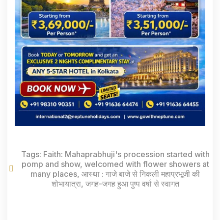
Tags:
Faith: Mahaprabhuji's procession started with
pomp and show
,
welcomed with flower showers at
many places
,
आस्था : गाजे बाजे से निकली महाप्रभूजी की
शोभायात्रा
,
जगह-जगह हुआ पुष्प वर्षा से स्वागत