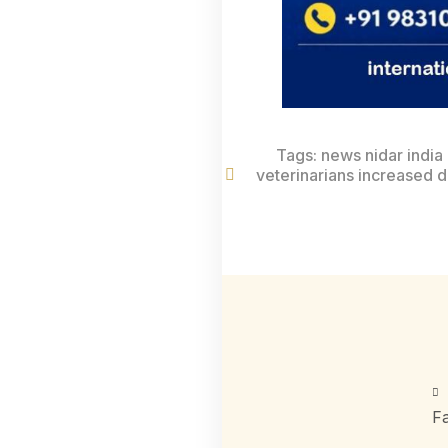
Tags:
news nidar indi
veterinarians increased d
F