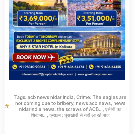
Tags:
acb news nidar india
,
Crime: The eagles are
not coming due to bribery
,
news acb news
,
news
nidarindia news
,
the screws of ACB...
,
एसीबी का
शिकंजा...
,
क्राइम : घूसखोरी से नहीं आ रहे बाज