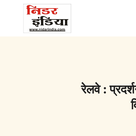
रेलवे : प्रदर
व