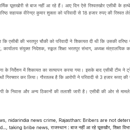
िक घूसखोरी से बाज नहीं आ रहे हैं। आए दिन ऐसे रिश्वतखोर एसीबी के हत्थे च
वरिष्ठ सहायक वीरेन्द्र कुमार शुक्ला को परिवादी से 18 हजार रुपए की रिश्वत लेते
ाया कि एसीबी की भरतपुर चौकी को परिवादी ने शिकायत दी थी कि उसकी वरिष्ठ 
यक, कार्यालय संयुक्त निदेशक, स्कूल शिक्षा भरतपुर संभाग, अध्यक्ष मंत्रालयिक
े निर्देशन में शिकायत का सत्यापन करया गया। इसके बाद एसीबी टीम ने ट्रेप क
हाथों गिरफ्तार कर लिया। गौरतलब है कि आरोपी ने परिवादी से 3 हजार रूपए की राश
आरोपी के निवास और अन्य ठिकानों की तलाशी जारी है। एसीबी की ओर से मामले
ews
,
nidarindia news crime
,
Rajasthan: Bribers are not deter
...
,
taking bribe news
,
राजस्थान : बाज नहीं आ रहे घूसखौर
,
शिक्षा वि