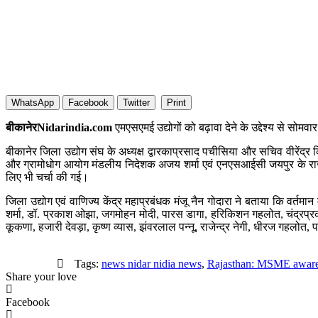
WhatsApp
Facebook
Twitter
Print
बीकानेरNidarindia.com
एमएसएमई उद्योगों को बढ़ावा देने के उद्देश्य से सो
बीकानेर जिला उद्योग संघ के अध्यक्ष द्वारकाप्रसाद पचीसिया और सचिव वीरेंद
और ग्रामोधोग आयोग मंडलीय निदेशक अजय शर्मा एवं एनएसआईसी जयपुर के राजेश
लिए भी चर्चा की गई।
जिला उद्योग एवं वाणिज्य केंद्र महाप्रबंधक मंजू नैन गोदारा ने बताया कि वर
शर्मा, डॉ. प्रकाश ओझा, जगमोहन मोदी, पारस डागा, हरिकिशन गहलोत, चंद्रप्रक
कूकणा, हजारी देवड़ा, कृष्ण व्यास, झंवरलाल पन्नू, राजेन्द्र नेगी, धीरज गहलोत
Tags:
news nidar nidia news
,
Rajasthan: MSME awar
Share your love
Facebook