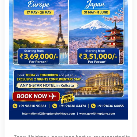
Tags:
'Vaishnav jan to tene kahiye' reverberated in