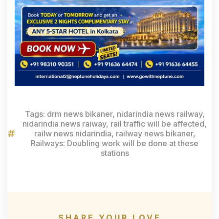
Tags:
drm news bikaner
,
nidarindia news railway
,
nidarindia news raiway
,
rail traffic will be affected
,
railw news nidarindia
,
railway news bikaner
,
Railways: Doubling work will be done at these
stations
SHARE YOUR LOVE