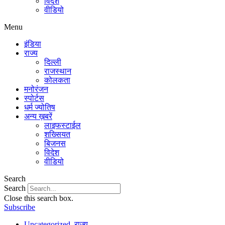
विदेश
वीडियो
Menu
इंडिया
राज्य
दिल्ली
राजस्थान
कोलकता
मनोरंजन
स्पोर्टस
धर्म ज्योतिष
अन्य ख़बरें
लाइफस्टाईल
शख्सियत
बिजनस
विदेश
वीडियो
Search
Search
Close this search box.
Subscribe
Uncategorized
,
राज्य