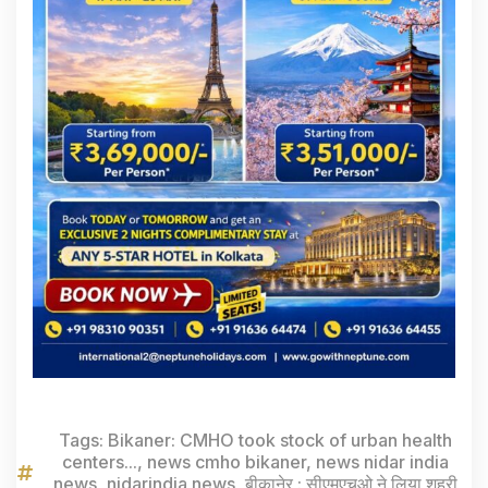
Tags:
Bikaner: CMHO took stock of urban health
centers...
,
news cmho bikaner
,
news nidar india
news
,
nidarindia news
,
बीकानेर : सीएमएचओ ने लिया शहरी