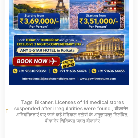
Tags:
Bikaner: Licenses of 14 medical stores
suspended after irregularities were found.
,
बीकानेर :
अनियमितताएं पाए जाने कई मेडिकल स्टोर्स के अनुज्ञापत्र निलंबित
,
बीकानेर चिकित्सा जगत बीकानेर