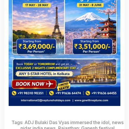
Tags:
ADJ Bulaki Das Vyas immersed the idol
,
news
nidar india news
,
Rajasthan: Ganesh festival