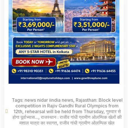
Tags:
news nidar iindia news
,
Rajasthan: Block level
competition in Rajiv Gandhi Rural Olympics from
12th
,
rehearsal will be held from Thursday
,
गुरुवार से
होगा पूर्वाभ्यास...
,
राजस्थान : राजीव गांधी ग्रामीण ओलम्पिक खेलों की
मशाल यात्रा का स्वागत
,
राजीव गांधी ग्रामीण ओलम्पिक खेल