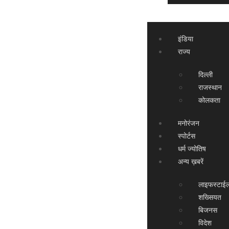
इंडिया
राज्य
दिल्ली
राजस्थान
कोलकता
मनोरंजन
स्पोर्टस
धर्म ज्योतिष
अन्य ख़बरें
लाइफस्टाई
शख्सियत
बिजनस
विदेश