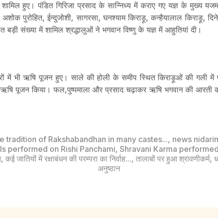
 शामिल हुए। पंडित गिरिजा प्रसाद के सान्निध्य में कराए गए यज्ञ के मुख्य यजमान
 अशोक पुरोहित, ईन्दुजोशी, सागरसा, घनश्याम किराड़ू, कन्हैयालाल किराड़ू, दि
ड़ी संख्या में शामिल श्रद्धालुओं ने भगवान विष्णु के यज्ञ में आहुतियां दी।
घरों में भी ऋषि पूजन हुए। साले की होली के समीप स्थित किराड़ूओं की गली में
ं ने ऋषि पूजन किया। फल,पुष्पमाला और प्रसाद चढ़ाकर ऋषि भगवान की आरती
e tradition of Rakshabandhan in many castes...
,
news nidari
uals performed on Rishi Panchami
,
Shravani Karma performed
न
,
कई जातियों में रक्षाबंधन की परम्परा का निर्वाह...
,
तालाबों पर हुआ श्रावणीकर्म
,
ध
अनुष्ठान