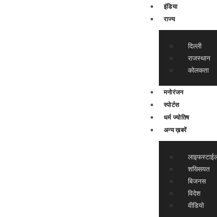
इंडिया
राज्य
दिल्ली
राजस्थान
कोलकता
मनोरंजन
स्पोर्टस
धर्म ज्योतिष
अन्य ख़बरें
लाइफस्टाई
शख्सियत
बिजनस
विदेश
वीडियो