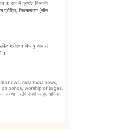
 के रूप में प्रशांत बिन्नाणी
नेश पुरोहित, शिवनारायण (सीन
 पंडि़त श्रीरतन किराड़ू आवास
 की।
ndia news
,
nidarindia news
,
 on ponds
,
worship of sages
,
र्म-आस्था : ऋषि पंचमी पर हुए धार्मिक