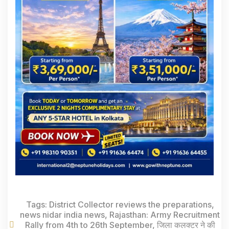
Tags:
District Collector reviews the preparations
,
news nidar india news
,
Rajasthan: Army Recruitment
Rally from 4th to 26th September
,
जिला कलक्टर ने की