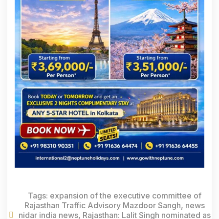
Tags:
expansion of the executive committee of
Rajasthan Traffic Advisory Mazdoor Sangh
,
news
nidar india news
,
Rajasthan: Lalit Singh nominated as