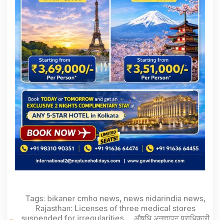
Tags:
bikaner cmho news
,
news nidarindia news
,
Rajasthan: Licenses of three medical stores
suspended for irregularities...
,
औषधि अनुज्ञापन प्राधिकारी