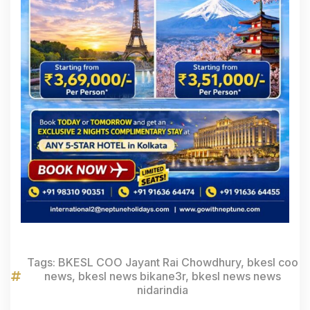
Tags:
BKESL COO Jayant Rai Chowdhury
,
bkesl coo
news
,
bkesl news bikane3r
,
bkesl news news
nidarindia