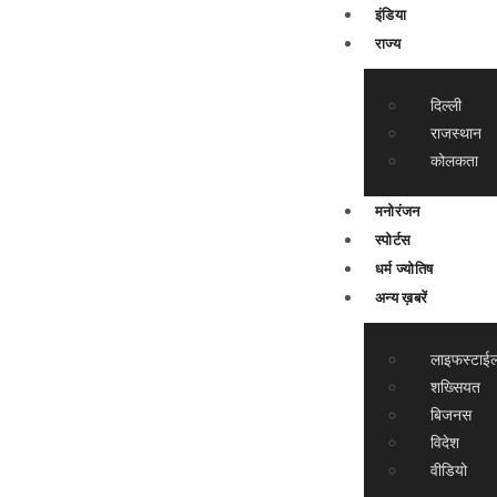
इंडिया
राज्य
दिल्ली
राजस्थान
कोलकता
मनोरंजन
स्पोर्टस
धर्म ज्योतिष
अन्य ख़बरें
लाइफस्टाई
शख्सियत
बिजनस
विदेश
वीडियो