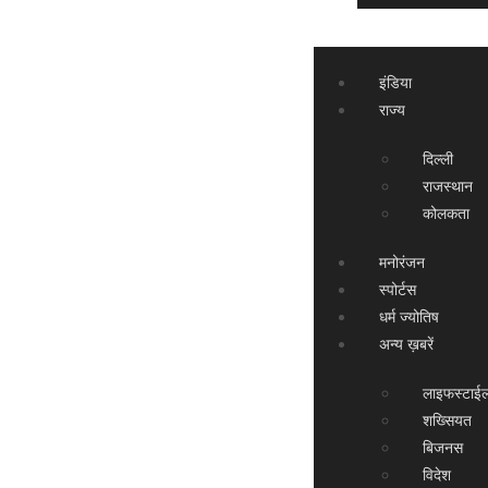
इंडिया
राज्य
दिल्ली
राजस्थान
कोलकता
मनोरंजन
स्पोर्टस
धर्म ज्योतिष
अन्य ख़बरें
लाइफस्टाई
शख्सियत
बिजनस
विदेश