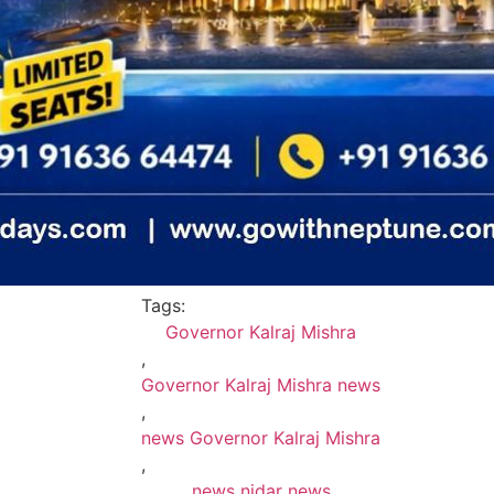
Tags:
Governor Kalraj Mishra
,
Governor Kalraj Mishra news
,
news Governor Kalraj Mishra
,
news nidar news